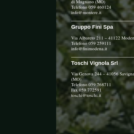
di Mugnano (MO)
Telefono 059 460124
info@montere.it
Gruppo Fini Spa
Via Albareto 211 – 41122 Mode
Telefono 059 259111
info@finimodena.it
Toschi Vignola Srl
Via Genova 244 – 41056 Savigna
(MO)
Telefono 059 768711
Fax 059 772591
toschi@toschi.it