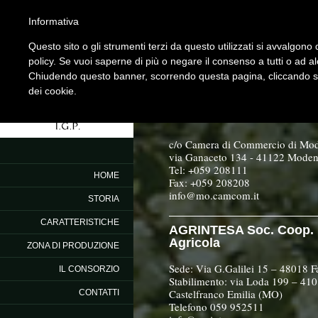
Informativa
Questo sito o gli strumenti terzi da questo utilizzati si avvalgono d
policy. Se vuoi saperne di più o negare il consenso a tutti o ad a
CONSORZIO
Chiudendo questo banner, scorrendo questa pagina, cliccando su 
PRODUTTORI DI
dei cookie.
AMARENE BRUSCH
MODENA
c/o Camera di Commercio di Mo
via Ganaceto 134 - 41122 Mode
Tel: +059 208111
HOME
Fax: +059 208208
info@mo.camcom.it
STORIA
CARATTERISTICHE
AGRINTESA Soc. Coop.
Agricola
ZONA DI PRODUZIONE
Sede: Via G.Galilei 15 – 48018 
IL CONSORZIO
Stabilimento: via Loda 199 – 41
Castelfranco Emilia (MO)
CONTATTI
Telefono 059 952511