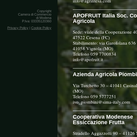
info@agrintesa.com
Copyright
APOFRUIT Italia Soc. Co
Camera di Commercio
di Modena
Agricola
P.Iva: 03335120360
Privacy Policy
|
Cookie Policy
Sede: viale della Cooperazione 4
47522 Cesena (FC)
Stabilimento: via Garofolana 636
41058 Vignola (MO)
Telefono 059 7700834
info@apofruit.it
Azienda Agricola Piombi
Via Turchetto 30 – 41041 Casina
(MO)
Telefono 059 5777251
ivo_piombini@sima-italy.com
Cooperativa Modenese
Essiccazione Frutta
Stradello Aggazzotti 90 – 41126 